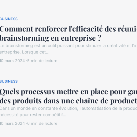
BUSINESS
Comment renforcer l'efficacité des réun
brainstorming en entreprise ?
Le brainstorming est un outil puissant pour stimuler la créativité et l'
entreprise. Lorsque cet...
10 mars 2024
5 min de lecture
BUSINESS
Quels processus mettre en place pour gar
des produits dans une chaîne de product
Dans un monde en constante évolution, l'automatisation de la produ
nécessité pour rester compétitif...
10 mars 2024
6 min de lecture