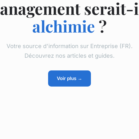
anagement serait-i
alchimie
?
Votre source d'information sur Entreprise (FR).
Découvrez nos articles et guides.
Voir plus →