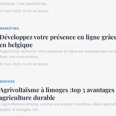
menacés, il est essentiel de...
13 mars 2025
6 min de lecture
MARKETING
Développez votre présence en ligne grâce
en belgique
Aujourd'hui, renforcer votre présence en ligne est essentiel pour se
Avec une concurrence...
13 mars 2025
6 min de lecture
SERVICES
Agrivoltaïsme à limoges :top 5 avantages
agriculture durable
L'agrivoltaïsme émerge comme une solution novatrice, alliant agricul
solaire. À Limoges, cet...