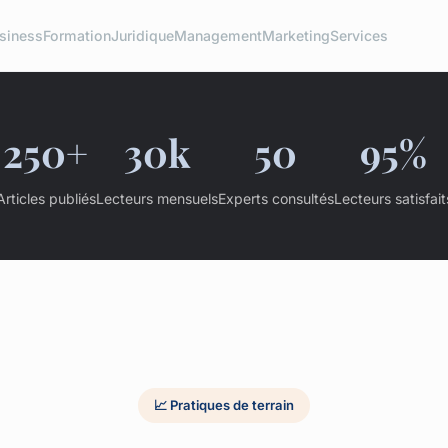
siness
Formation
Juridique
Management
Marketing
Services
250+
30k
50
95%
Articles publiés
Lecteurs mensuels
Experts consultés
Lecteurs satisfait
📈 Pratiques de terrain