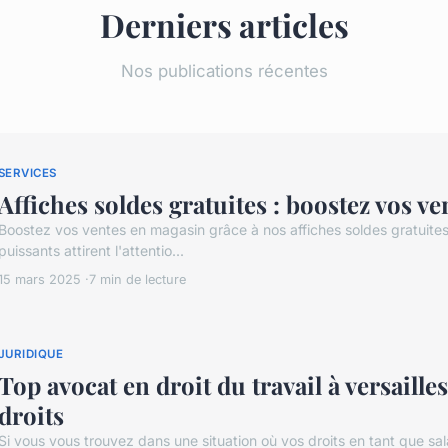
Derniers articles
Nos publications récentes
SERVICES
Affiches soldes gratuites : boostez vos v
Boostez vos ventes en magasin grâce à nos affiches soldes gratuites
puissants attirent l'attentio...
15 mars 2025
7 min de lecture
JURIDIQUE
Top avocat en droit du travail à versaille
droits
Si vous vous trouvez dans une situation où vos droits en tant que sa