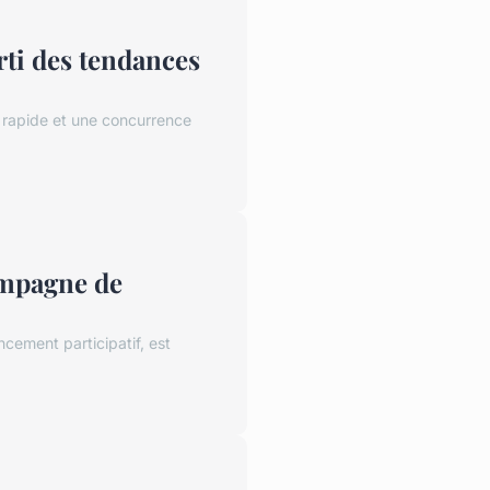
ti des tendances
 rapide et une concurrence
ampagne de
cement participatif, est