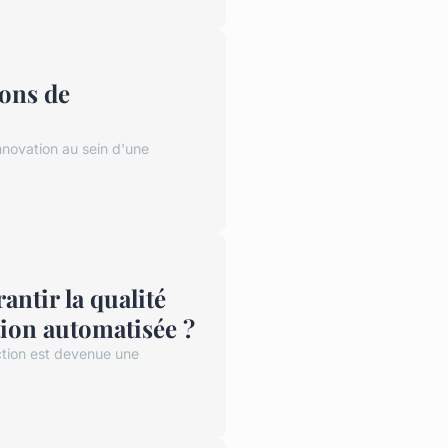
ions de
innovation au sein d'une
antir la qualité
ion automatisée ?
ction est devenue une