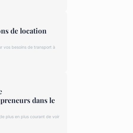
ns de location
ur vos besoins de transport à
e
preneurs dans le
de plus en plus courant de voir