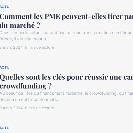
ACTU
Comment les PME peuvent-elles tirer par
du marché ?
Dans le monde actuel, caractérisé par une transformation numérique
féroce, il est vital pour u...
3 mars 2024
5 min de lecture
ACTU
Quelles sont les clés pour réussir une c
crowdfunding ?
Au coeur de l'ère du financement moderne, le crowdfunding, ou finan
devenu un outil incontournab...
3 mars 2024
6 min de lecture
ACTU