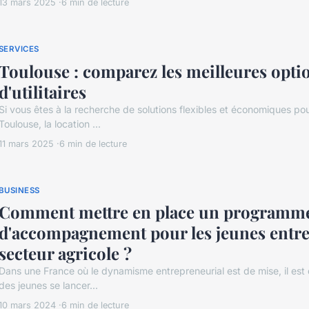
13 mars 2025
6 min de lecture
SERVICES
Toulouse : comparez les meilleures optio
d'utilitaires
Si vous êtes à la recherche de solutions flexibles et économiques po
Toulouse, la location ...
11 mars 2025
6 min de lecture
BUSINESS
Comment mettre en place un programm
d'accompagnement pour les jeunes entre
secteur agricole ?
Dans une France où le dynamisme entrepreneurial est de mise, il est 
des jeunes se lancer...
10 mars 2024
6 min de lecture