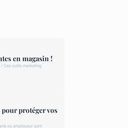
entes en magasin !
 ! Ces outils marketing
s pour protéger vos
larié ou employeur sont