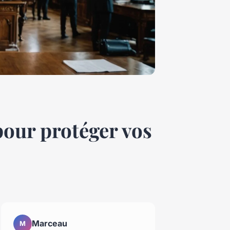
 pour protéger vos
Marceau
M