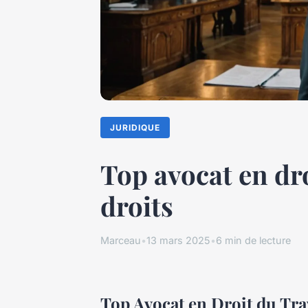
JURIDIQUE
Top avocat en dro
droits
Marceau
•
13 mars 2025
•
6 min de lecture
Top Avocat en Droit du Trav